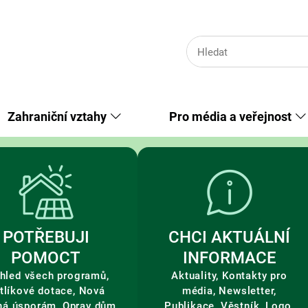
Zahraniční vztahy
Pro média a veřejnost
POTŘEBUJI
CHCI AKTUÁLNÍ
POMOCT
INFORMACE
hled všech programů,
Aktuality, Kontakty pro
tlíkové dotace, Nová
média, Newsletter,
ná úsporám, Oprav dům
Publikace, Věstník, Logo,