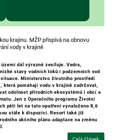
skou krajinu. MŽP přispívá na obnovu
ání vody v krajině
území dál výrazně zesiluje. Vedra,
 nízké stavy vodních toků i podzemních vod
situace. Ministerstvo životního prostředí
, která pomáhají vodu v krajině zadržovat,
vat odolnost přírodních ekosystémů i obcí a
atu. Jen z Operačního programu Životní
ch pěti let na tato opatření vynaloženo 8,6
sou stále k dispozici. Resort také již
árodního akčního plánu adaptace na změnu
0.
Celý článek