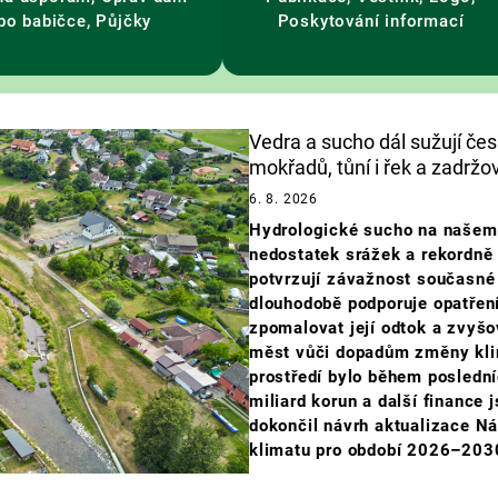
po babičce, Půjčky
Poskytování informací
Vedra a sucho dál sužují če
mokřadů, tůní i řek a zadržov
6. 8. 2026
Hydrologické sucho na našem 
nedostatek srážek a rekordně
potvrzují závažnost současné 
dlouhodobě podporuje opatření
zpomalovat její odtok a zvyšo
měst vůči dopadům změny klim
prostředí bylo během poslední
miliard korun a další finance j
dokončil návrh aktualizace N
klimatu pro období 2026–203