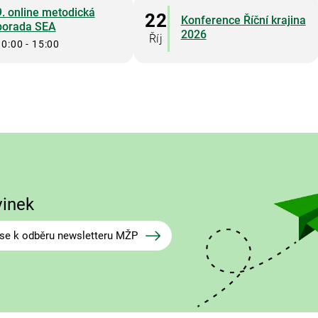
9. online metodická
22
Konference Říční krajina
porada SEA
2026
Říj
10:00 - 15:00
vinek
e se k odběru newsletteru MŽP